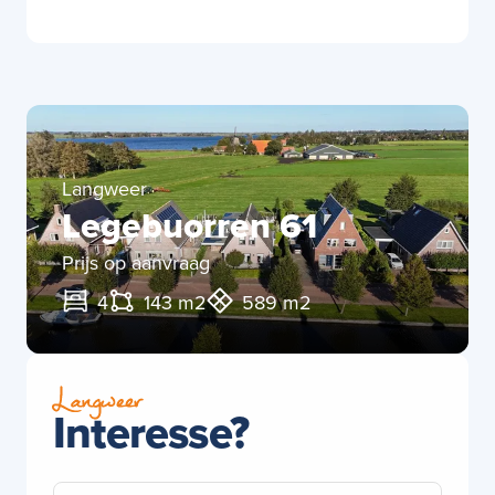
Langweer
Legebuorren 61
Prijs op aanvraag
4
143 m2
589 m2
Langweer
Interesse?