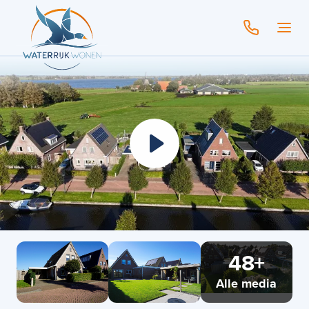
48+
Alle media