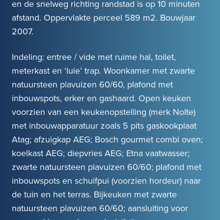
en de snelweg richting randstad is op 10 minuten
afstand. Oppervlakte perceel 589 m2. Bouwjaar
2007.
Indeling: entree / vide met ruime hal, toilet,
meterkast en ‘luie’ trap. Woonkamer met zwarte
natuursteen plavuizen 60/60, plafond met
inbouwspots, erker en gashaard. Open keuken
voorzien van een keukenopstelling (merk Nolte)
met inbouwapparatuur zoals 5 pits gaskookplaat
Atag; afzuigkap AEG; Bosch gourmet combi oven;
koelkast AEG; diepvries AEG; Etna vaatwasser;
zwarte natuursteen plavuizen 60/60; plafond met
inbouwspots en schuifpui (voorzien hordeur) naar
de tuin en het terras. Bijkeuken met zwarte
natuursteen plavuizen 60/60; aansluiting voor