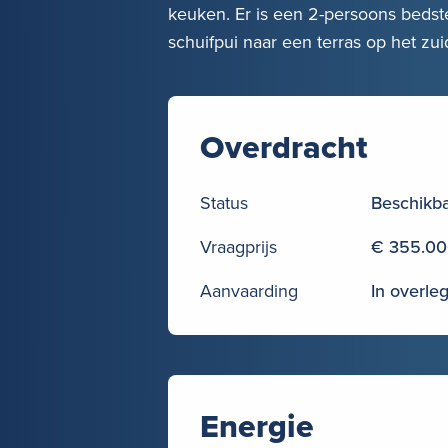
keuken. Er is een 2-persoons beds
schuifpui naar een terras op het z
Overdracht
Status
Beschikb
Vraagprijs
€ 355.000
Aanvaarding
In overle
Energie