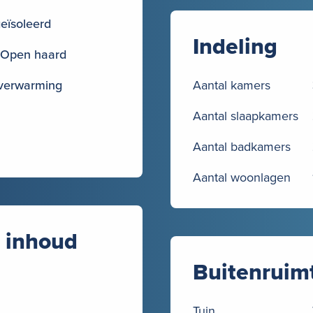
geïsoleerd
Indeling
, Open haard
 verwarming
Aantal kamers
Aantal slaapkamers
Aantal badkamers
Aantal woonlagen
 inhoud
Buitenruim
Tuin