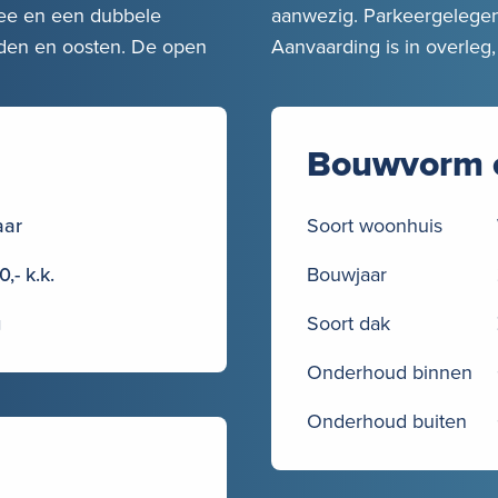
tee en een dubbele
aanwezig. Parkeergelegen
uiden en oosten. De open
Aanvaarding is in overleg,
Bouwvorm 
aar
Soort woonhuis
,- k.k.
Bouwjaar
g
Soort dak
Onderhoud binnen
Onderhoud buiten