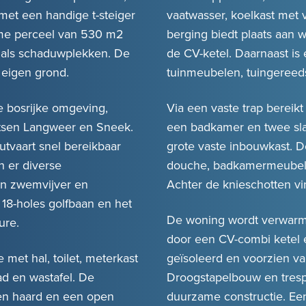
met een handige t-steiger
vaatwasser, koelkast met 
ime perceel van 530 m2
berging biedt plaats aan 
- als schaduwplekken. De
de CV-ketel. Daarnaast is
 eigen grond.
tuinmeubelen, tuingereeds
e bosrijke omgeving,
Via een vaste trap bereik
aatsen Langweer en Sneek.
een badkamer en twee sl
tvaart snel bereikbaar
grote vaste inbouwkast. 
n er diverse
douche, badkamermeubel, t
en zwemvijver en
Achter de knieschotten vi
 18-holes golfbaan en het
De woning wordt verwarm
ure.
door een CV-combi ketel 
met hal, toilet, meterkast
geïsoleerd en voorzien v
d en wastafel. De
Droogstapelbouw en tresp
en haard en een open
duurzame constructie. Een