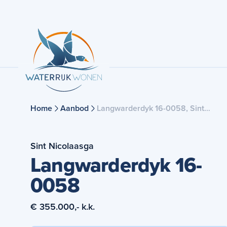
Home
Aanbod
Langwarderdyk 16-0058, Sint
Nicolaasga
Sint Nicolaasga
Langwarderdyk 16-
0058
€ 355.000,- k.k.