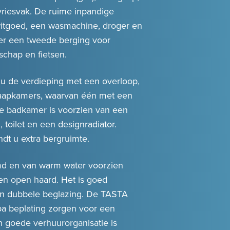
vriesvak. De ruime inpandige
witgoed, een wasmachine, droger en
 er een tweede berging voor
chap en fietsen.
t u de verdieping met een overloop,
aapkamers, waarvan één met een
De badkamer is voorzien van een
oilet en een designradiator.
ndt u extra bergruimte.
d en van warm water voorzien
en open haard. Het is goed
an dubbele beglazing. De TASTA
a beplating zorgen voor een
 goede verhuurorganisatie is