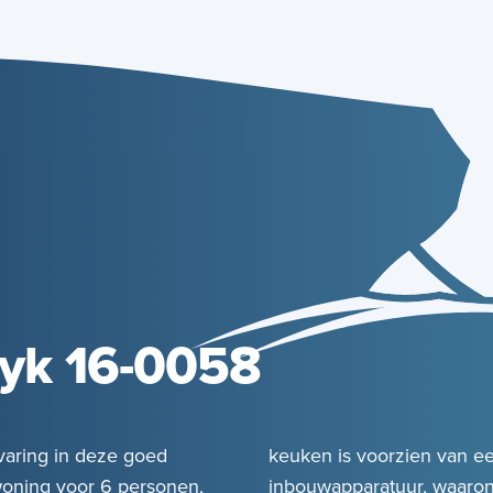
yk 16-0058
varing in deze goed
keuken is voorzien van ee
woning voor 6 personen,
inbouwapparatuur, waarond