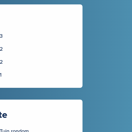
3
2
2
1
te
Tuin rondom