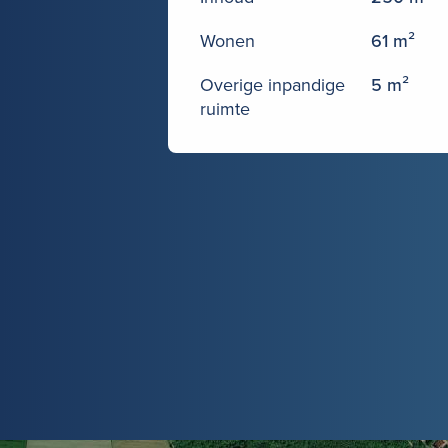
Wonen
61 m²
Overige inpandige
5 m²
ruimte