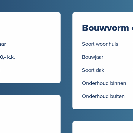
Bouwvorm 
aar
Soort woonhuis
,- k.k.
Bouwjaar
g
Soort dak
Onderhoud binnen
Onderhoud buiten