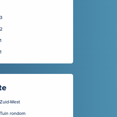
3
2
1
1
te
Zuid-West
Tuin rondom