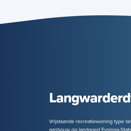
Langwarderd
Vrijstaande recreatiewoning type l
aanbouw op landgoed Eysinga-State