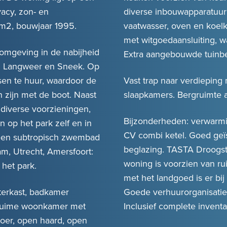
acy, zon- en
diverse inbouwapparatuur o
m2, bouwjaar 1995.
vaatwasser, oven en koelk
met witgoedaansluiting, w
 omgeving in de nabijheid
Extra aangebouwde tuinbe
en Langweer en Sneek. Op
tsen te huur, waardoor de
Vast trap naar verdieping 
 zijn met de boot. Naast
slaapkamers. Bergruimte a
 diverse voorzieningen,
Bijzonderheden: verwarmi
 op het park zelf en in
CV combi ketel. Goed geï
 een subtropisch zwembad
beglazing. TASTA Droogst
m, Utrecht, Amersfoort:
woning is voorzien van r
 het park.
met het landgoed is er bij
eterkast, badkamer
Goede verhuurorganisatie
 Ruime woonkamer met
Inclusief complete inventar
vloer, open haard, open