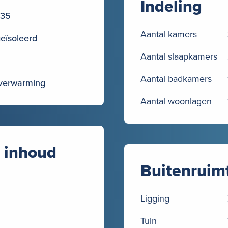
Indeling
035
Aantal kamers
geïsoleerd
Aantal slaapkamers
Aantal badkamers
 verwarming
Aantal woonlagen
 inhoud
Buitenruim
Ligging
Tuin