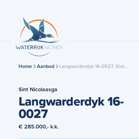
Home
Aanbod
Langwarderdyk 16-0027, Sint
Nicolaasga
Sint Nicolaasga
Langwarderdyk 16-
0027
€ 285.000,- k.k.