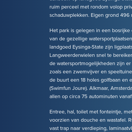
ruim perceel met rondom volop priv
schaduwplekken. Eigen grond 496 
Het park is gelegen in een bosrijke
van de gezellige watersportplaats
landgoed Eysinga-State zijn ligplaa
Langweerderwielen snel te bereiken
de watersportmogelijkheden zijn er
zoals een zwemvijver en speeltuinen
de buurt een 18 holes golfbaan en
(Swimfun Joure). Alkmaar, Amsterda
allen op circa 75 autominuten vanaf
Entree, hal, toilet met fonteintje, m
voorzien van douche en wastafel.
vast trap naar verdieping, laminaat