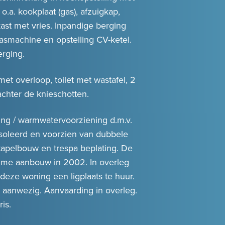
.a. kookplaat (gas), afzuigkap,
ast met vries. Inpandige berging
asmachine en opstelling CV-ketel.
rging.
met overloop, toilet met wastafel, 2
chter de knieschotten.
ng / warmwatervoorziening d.m.v.
soleerd en voorzien van dubbele
apelbouw en trespa beplating. De
uime aanbouw in 2002. In overleg
 deze woning een ligplaats te huur.
 aanwezig. Aanvaarding in overleg.
is.