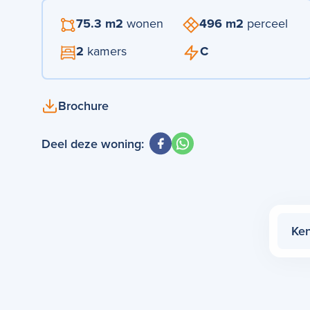
75.3 m2
wonen
496 m2
perceel
2
kamers
C
Brochure
Deel deze woning:
Ke